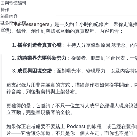
題曲與軟體編輯
音操作
輯節目內容
傳及多平台上架
「
The Messengers
」是一支約 1 小時的紀錄片，帶你走
架宣傳
思、錄音、創作到與聽眾互動的真實歷程。內容包含：
播客創造者真實心聲
：主持人分享錄製原因與理念、內
訪談業界先驅與新勢力
：從業者、聽眾到平台代表，一
成長與困境交錯
：面對曝光率、變現壓力，以及內容持
這支紀錄片用非常誠實的方式，描繪創作者如何從零開始，
錄音鍵，到後製剪輯與上架發布。
更難得的是，它邀請了不只一位主持人或平台經理人現身說
立互動，完整呈現播客的全貌。
如果你正在考慮要不要踏上 Podcast 的旅程，或已經在
片——它會讓你知道，不只是你一個人在走，而你也不是唯