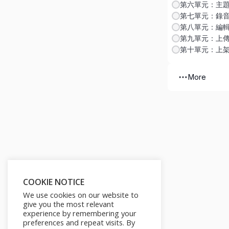
第六單元：主
第七單元：錄
第八單元：編
第九單元：上
第十單元：上
More
COOKIE NOTICE
We use cookies on our website to
give you the most relevant
experience by remembering your
preferences and repeat visits. By