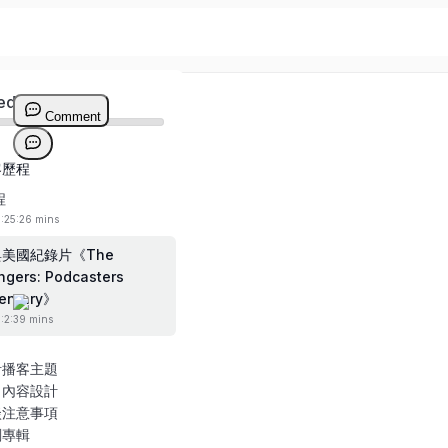
ed
客歷程
程
0:25:26 mins
參與美國紀錄片《The
gers: Podcasters
entary》
0:2:39 mins
計播客主題
目內容設計
談注意事項
劃專輯